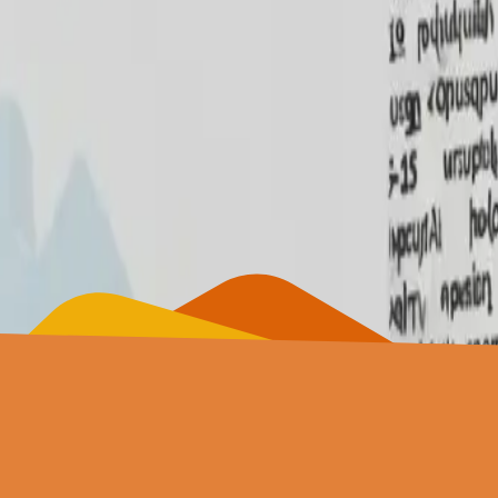
եր 7 տարիների ընթացքում: Այն ունի 4 մակարդակ
գչի ճարտարապետության հասկացություն: