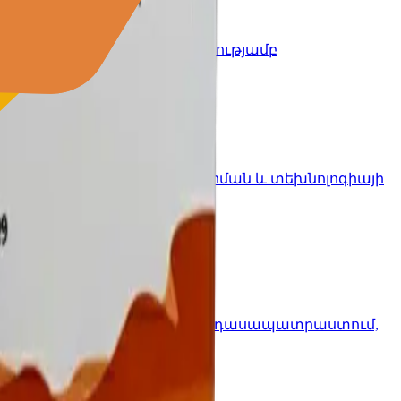
րեկանների համար՝ ամբողջությամբ
պես անհրաժեշտ է ծրագրավորման և տեխնոլոգիայի
 լեզվի և գրագիտության դասեր, դասապատրաստում,