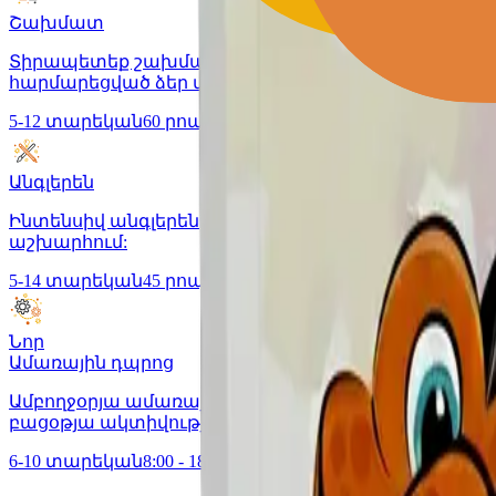
Շախմատ
Տիրապետեք շախմատի արվեստին ձեր անհատական 
հարմարեցված ձեր տեմպին:
5-12 տարեկան
60 րոպե
Անգլերեն
Ինտենսիվ անգլերենի դասընթաց ձեր անձնական մե
աշխարհում:
5-14 տարեկան
45 րոպե
Նոր
Ամառային դպրոց
Ամբողջօրյա ամառային ծրագիր՝ անգլերեն, ռոբոտա
բացօթյա ակտիվություններ, երեքանգամյա սնունդ, 
6-10 տարեկան
8:00 - 18:00 (ամբողջ օր)