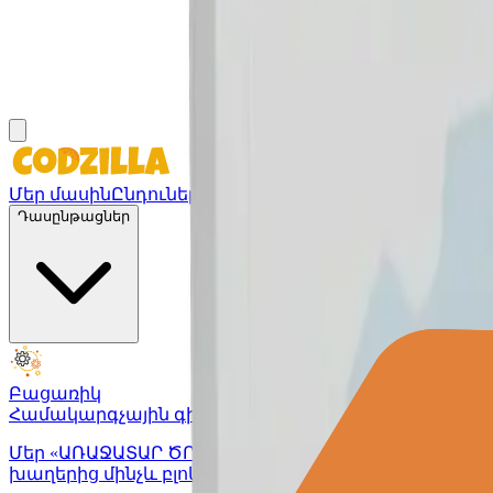
Մեր մասին
Ընդունելություն
Դասընթացներ
Բացառիկ
Համակարգչային գիտություն
Մեր «ԱՌԱՋԱՏԱՐ ԾՐԱԳԻՐԸ» ունի 600+ շրջանավարտն
խաղերից մինչև բլոկային կոդավորում և համակար