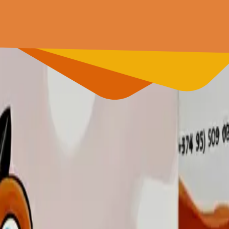
մենթորի հետ: Շարունակական դասընթաց 6-16 տա
նթորի հետ: Սովորեք այն բառապաշարը, որն իսկա
շինություն, ծրագրավորում, Scratch, մաթեմատիկա,
էքսկուրսիաներ և զվարճալի թեմատիկ օրեր։