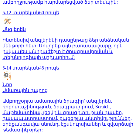
ամբողջությամբ հարմարեցված ձեր տեմպին:
5-12 տարեկան
60 րոպե
Անգլերեն
Ինտենսիվ անգլերենի դասընթաց ձեր անձնական
մենթորի հետ: Սովորեք այն բառապաշարը, որն
իսկապես անհրաժեշտ է ծրագրավորման և
տեխնոլոգիայի աշխարհում:
5-14 տարեկան
45 րոպե
Նոր
Ամառային դպրոց
Ամբողջօրյա ամառային ծրագիր՝ անգլերեն,
ռոբոտաշինություն, ծրագրավորում, Scratch,
մաթեմատիկա, լեզվի և գրագիտության դասեր,
դասապատրաստում, բացօթյա ակտիվություններ,
երեքանգամյա սնունդ, էքսկուրսիաներ և զվարճալի
թեմատիկ օրեր։