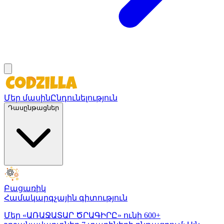
Մեր մասին
Ընդունելություն
Դասընթացներ
Բացառիկ
Համակարգչային գիտություն
Մեր «ԱՌԱՋԱՏԱՐ ԾՐԱԳԻՐԸ» ունի 600+