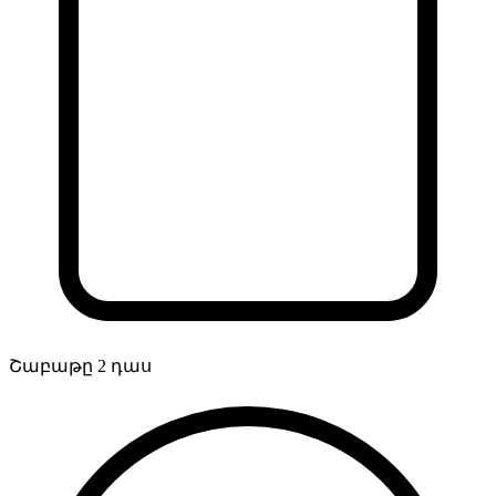
Շաբաթը 2 դաս