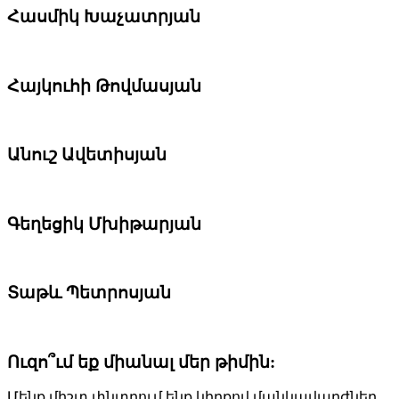
Հասմիկ Խաչատրյան
Հայկուհի Թովմասյան
Անուշ Ավետիսյան
Գեղեցիկ Մխիթարյան
Տաթև Պետրոսյան
Ուզո՞ւմ եք միանալ մեր թիմին:
Մենք միշտ փնտրում ենք կիրքով մանկավարժներ,