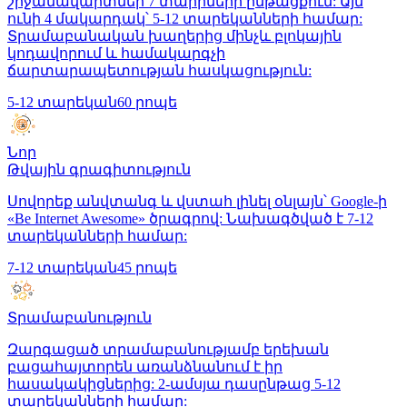
շրջանավարտներ 7 տարիների ընթացքում: Այն
ունի 4 մակարդակ՝ 5-12 տարեկանների համար:
Տրամաբանական խաղերից մինչև բլոկային
կոդավորում և համակարգչի
ճարտարապետության հասկացություն:
5-12 տարեկան
60 րոպե
Նոր
Թվային գրագիտություն
Սովորեք անվտանգ և վստահ լինել օնլայն՝ Google-ի
«Be Internet Awesome» ծրագրով: Նախագծված է 7-12
տարեկանների համար:
7-12 տարեկան
45 րոպե
Տրամաբանություն
Զարգացած տրամաբանությամբ երեխան
բացահայտորեն առանձնանում է իր
հասակակիցներից: 2-ամսյա դասընթաց 5-12
տարեկանների համար: