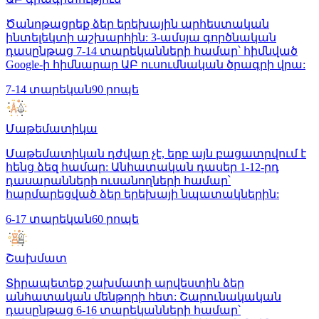
Ծանոթացրեք ձեր երեխային արհեստական
ինտելեկտի աշխարհին: 3-ամսյա գործնական
դասընթաց 7-14 տարեկանների համար՝ հիմնված
Google-ի հիմնարար ԱԲ ուսումնական ծրագրի վրա:
7-14 տարեկան
90 րոպե
Մաթեմատիկա
Մաթեմատիկան դժվար չէ, երբ այն բացատրվում է
հենց ձեզ համար: Անհատական դասեր 1-12-րդ
դասարանների ուսանողների համար՝
հարմարեցված ձեր երեխայի նպատակներին:
6-17 տարեկան
60 րոպե
Շախմատ
Տիրապետեք շախմատի արվեստին ձեր
անհատական մենթորի հետ: Շարունակական
դասընթաց 6-16 տարեկանների համար՝