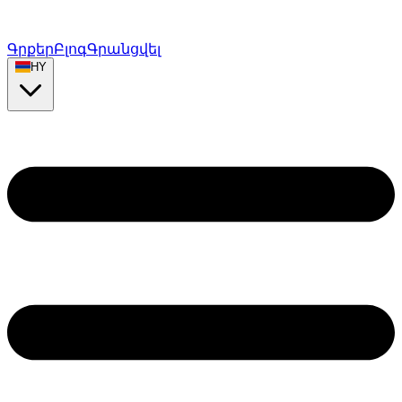
Գրքեր
Բլոգ
Գրանցվել
HY