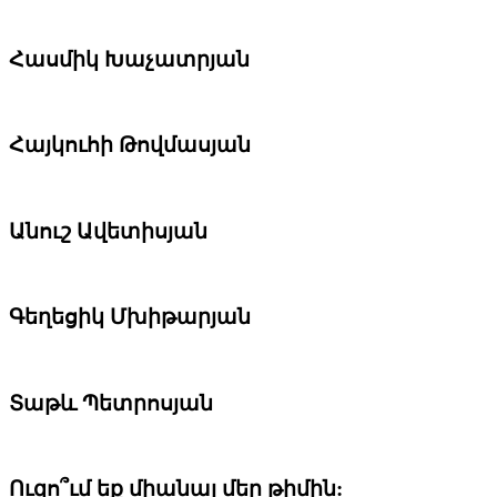
Հասմիկ Խաչատրյան
Հայկուհի Թովմասյան
Անուշ Ավետիսյան
Գեղեցիկ Մխիթարյան
Տաթև Պետրոսյան
Ուզո՞ւմ եք միանալ մեր թիմին: