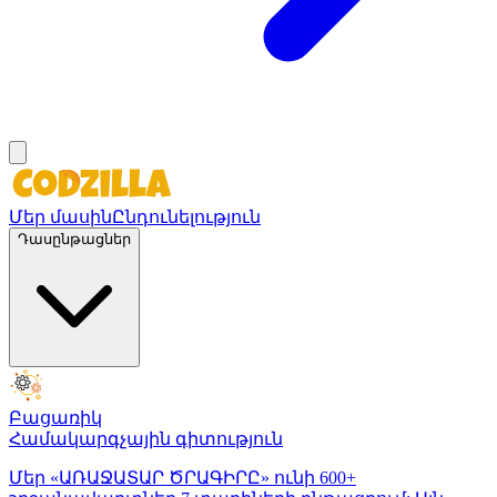
Մեր մասին
Ընդունելություն
Դասընթացներ
Բացառիկ
Համակարգչային գիտություն
Մեր «ԱՌԱՋԱՏԱՐ ԾՐԱԳԻՐԸ» ունի 600+