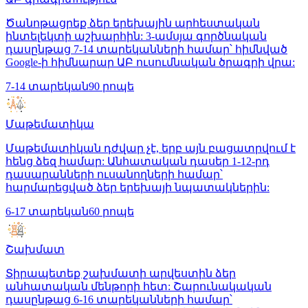
Ծանոթացրեք ձեր երեխային արհեստական
ինտելեկտի աշխարհին: 3-ամսյա գործնական
դասընթաց 7-14 տարեկանների համար՝ հիմնված
Google-ի հիմնարար ԱԲ ուսումնական ծրագրի վրա:
7-14 տարեկան
90 րոպե
Մաթեմատիկա
Մաթեմատիկան դժվար չէ, երբ այն բացատրվում է
հենց ձեզ համար: Անհատական դասեր 1-12-րդ
դասարանների ուսանողների համար՝
հարմարեցված ձեր երեխայի նպատակներին:
6-17 տարեկան
60 րոպե
Շախմատ
Տիրապետեք շախմատի արվեստին ձեր
անհատական մենթորի հետ: Շարունակական
դասընթաց 6-16 տարեկանների համար՝