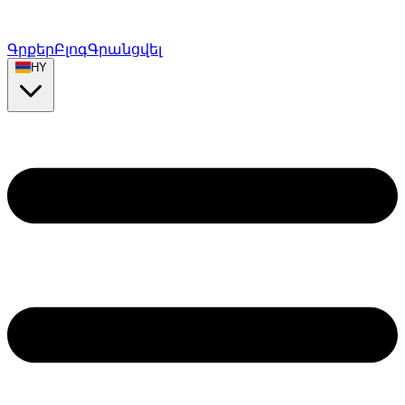
Գրքեր
Բլոգ
Գրանցվել
HY