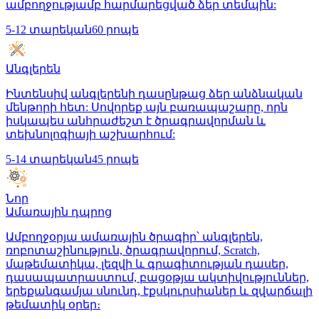
ամբողջությամբ հարմարեցված ձեր տեմպին:
5-12 տարեկան
60 րոպե
Անգլերեն
Ինտենսիվ անգլերենի դասընթաց ձեր անձնական
մենթորի հետ: Սովորեք այն բառապաշարը, որն
իսկապես անհրաժեշտ է ծրագրավորման և
տեխնոլոգիայի աշխարհում:
5-14 տարեկան
45 րոպե
Նոր
Ամառային դպրոց
Ամբողջօրյա ամառային ծրագիր՝ անգլերեն,
ռոբոտաշինություն, ծրագրավորում, Scratch,
մաթեմատիկա, լեզվի և գրագիտության դասեր,
դասապատրաստում, բացօթյա ակտիվություններ,
երեքանգամյա սնունդ, էքսկուրսիաներ և զվարճալի
թեմատիկ օրեր։