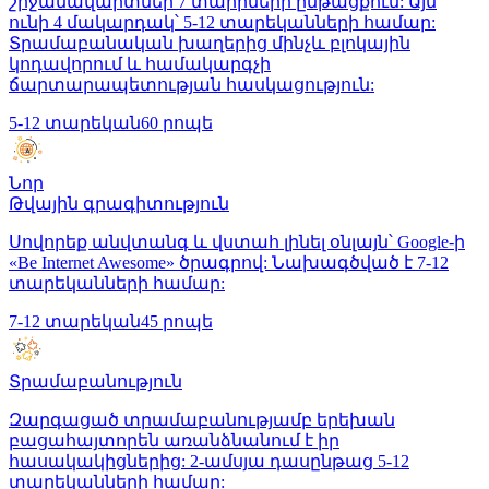
շրջանավարտներ 7 տարիների ընթացքում: Այն
ունի 4 մակարդակ՝ 5-12 տարեկանների համար:
Տրամաբանական խաղերից մինչև բլոկային
կոդավորում և համակարգչի
ճարտարապետության հասկացություն:
5-12 տարեկան
60 րոպե
Նոր
Թվային գրագիտություն
Սովորեք անվտանգ և վստահ լինել օնլայն՝ Google-ի
«Be Internet Awesome» ծրագրով: Նախագծված է 7-12
տարեկանների համար:
7-12 տարեկան
45 րոպե
Տրամաբանություն
Զարգացած տրամաբանությամբ երեխան
բացահայտորեն առանձնանում է իր
հասակակիցներից: 2-ամսյա դասընթաց 5-12
տարեկանների համար: