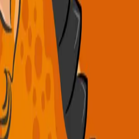
րեկանների համար՝ ամբողջությամբ
պես անհրաժեշտ է ծրագրավորման և տեխնոլոգիայի
 լեզվի և գրագիտության դասեր, դասապատրաստում,