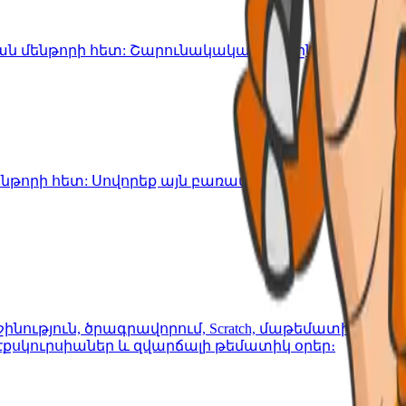
մենթորի հետ: Շարունակական դասընթաց 6-16 տա
նթորի հետ: Սովորեք այն բառապաշարը, որն իսկա
շինություն, ծրագրավորում, Scratch, մաթեմատիկա,
էքսկուրսիաներ և զվարճալի թեմատիկ օրեր։