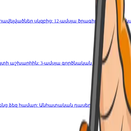
ավելվածներ սկզբից: 12-ամսյա ծրագիր 12-16 տարե
ի աշխարհին: 3-ամսյա գործնական դասընթաց 7-14 
հենց ձեզ համար: Անհատական դասեր 1-12-րդ դասար