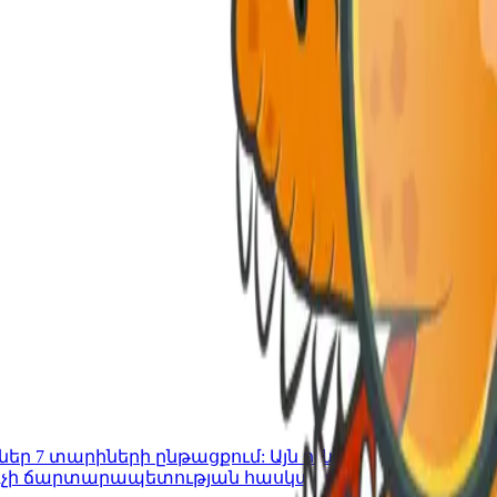
եր 7 տարիների ընթացքում: Այն ունի 4 մակարդակ
գչի ճարտարապետության հասկացություն: