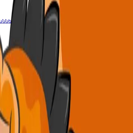
կանների համար:
տարեկանների համար՝ հիմնված Google-ի
անների ուսանողների համար՝ հարմարեցված ձեր