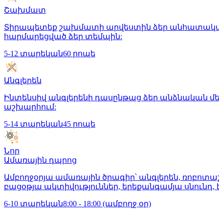
Շախմատ
Տիրապետեք շախմատի արվեստին ձեր անհատական 
հարմարեցված ձեր տեմպին:
5-12 տարեկան
60 րոպե
Անգլերեն
Ինտենսիվ անգլերենի դասընթաց ձեր անձնական մե
աշխարհում:
5-14 տարեկան
45 րոպե
Նոր
Ամառային դպրոց
Ամբողջօրյա ամառային ծրագիր՝ անգլերեն, ռոբոտա
բացօթյա ակտիվություններ, երեքանգամյա սնունդ, 
6-10 տարեկան
8:00 - 18:00 (ամբողջ օր)