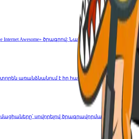
Be Internet Awesome» ծրագրով: Նախագծված է 7-12 տա
են առանձնանում է իր հասակակիցներից: 2-ամսյ
մացիաները՝ սովորելով ծրագրավորման տրամաբանութ