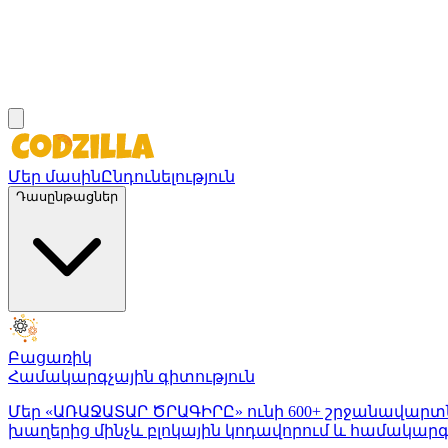
Մեր մասին
Ընդունելություն
Դասընթացներ
Բացառիկ
Համակարգչային գիտություն
Մեր «ԱՌԱՋԱՏԱՐ ԾՐԱԳԻՐԸ» ունի 600+ շրջանավարտն
խաղերից մինչև բլոկային կոդավորում և համակար